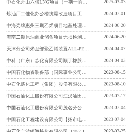
2025-03-03
中石化舟山六横LNG项目（一期一阶段）储罐区试桩工程施工一标段招标公告
2024-07-01
炼油厂二催化办公楼抗爆改造项目工程总承包一标段招标公告
2024-06-20
中海壳牌惠州三期乙烯项目地基处理工程招标公告！
2024-06-20
海南二期原油商业储备项目无损检测服务二标段招标公告
2024-04-07
天津分公司烯烃部聚乙烯装置ALL-PE工业化示范改造项目无损检测工程检测监测一标段招标公告
2024-04-03
中科（广东）炼化有限公司顺丁橡胶项目基础工程设计一标段招标公告
2023-08-15
中国石化物资装备部（国际事业公司）镇海基地二期项目加氢甲酰化反应器2项2台&IOC 加热器2项3台招标公告
2023-08-10
中石化炼化工程（集团）股份有限公司洛阳技术研发中心研发中心2023年材料与防腐工程平台建设项目压痕法力学性能检测仪招标公告
2023-07-17
中国石油化工股份有限公司江汉油田分公司2023-2024年江汉涪陵双滤料过滤撬双滤料过滤撬招标公告
2023-07-04
中国石油化工股份有限公司茂名分公司检/维修、技措、基建、生产等物资需求聚乙烯薄膜袋与聚乙烯包装膜招标公告[变更公告]
2023-07-04
中国石化工程建设有限公司【拓市电招】SEI中海油大榭石化聚丙烯项目自动化立体仓库1套招标公告
2023-03-25
中石化宁波镇海炼化有限公司1140/2-1#300万吨/年深度催化裂化装置项目膨胀节招标公告