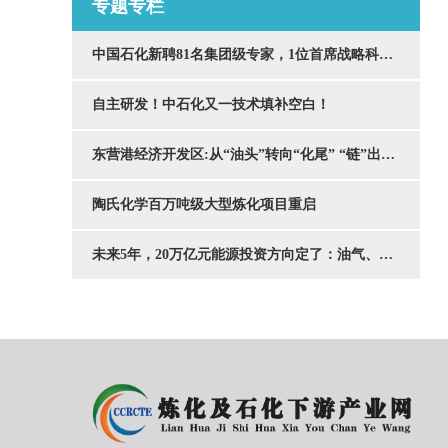
专题专栏
中国石化新聘81名集团级专家，1位首席战略科学家是中国工程院院士马永生，3位首席科学家分别是——中国工程院院士郭旭升、杨为民、聂红！
自主研发！中石化又一技术填补空白！
东营港经济开发区:从“油头”转向“化尾” “链”出两千亿石化集群
陶氏化学百万吨级大型炼化项目重启
未来5年，20万亿元能源投资方向定了：油气、煤制油气、绿色氢氨醇······