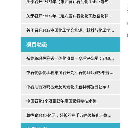
关于召开“2025年（第五届）石油化工企业电气技术创新发展大会”的通知
关于召开“2025年（第六届）石化化工数智化和智慧仓储技术大会”的通知
关于召开2025中国化工学会能源、材料与化工学术会议的通知
项目动态
裕龙岛绿色降碳一体化项目一期环评公示；SABIC与荣盛石化签署金塘新材料项目开发协议；中研股份1万吨/年聚醚醚酮项目落地
中石化炼化工程集团召开九江石化150万吨/年芳烃改造项目施工经验交流会
中石油百万吨乙烯及高端化工新材料项目公示！
中国石化3个项目获年度国家科学技术奖
总投资802.9亿元，延长石油千万吨级炼化一体化项目有新进展