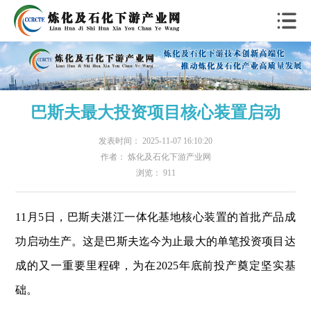
巴斯夫最大投资项目核心装置启动
发表时间： 2025-11-07 16:10:20
作者： 炼化及石化下游产业网
浏览： 911
11月5日，巴斯夫湛江一体化基地核心装置的首批产品成
功启动生产。这是巴斯夫迄今为止最大的单笔投资项目达
成的又一重要里程碑，为在2025年底前投产奠定坚实基
础。