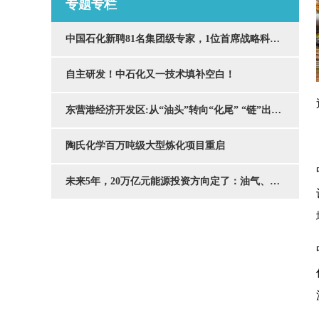
专题专栏
中国石化新聘81名集团级专家，1位首席战略科学家是中国工程院院士马永生，3位首席科学家分别是——中国工程院院士郭旭升、杨为民、聂红！
自主研发！中石化又一技术填补空白！
东营港经济开发区:从“油头”转向“化尾” “链”出两千亿石化集群
陶氏化学百万吨级大型炼化项目重启
未来5年，20万亿元能源投资方向定了：油气、煤制油气、绿色氢氨醇······